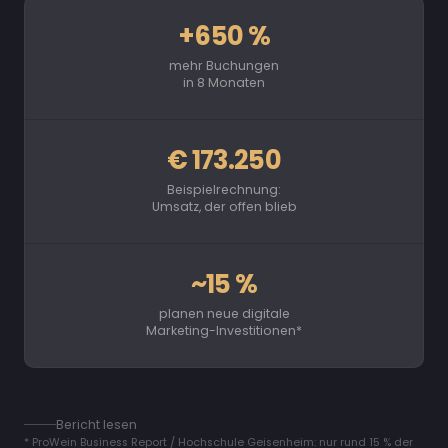
+650 %
mehr Buchungen
in 8 Monaten
€ 173.250
Beispielrechnung:
Umsatz, der offen blieb
~15 %
planen neue digitale
Marketing-Investitionen*
Bericht lesen
* ProWein Business Report / Hochschule Geisenheim: nur rund 15 % der